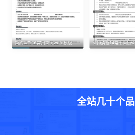
简约清新16常用简历word模板
简约清新14常用简历w
全站几十个品