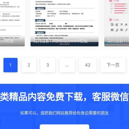
ord模板
简约清新13常用简历word模板
简约清新11
1
2
3
…
42
下一页
类精品内容免费下载，客服微信：w
如果可以，请把我们网站推荐给你身边需要的朋友