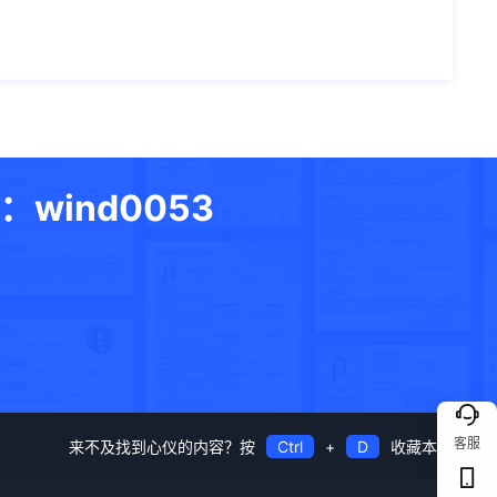
ind0053
客服
来不及找到心仪的内容？按
Ctrl
+
D
收藏本站