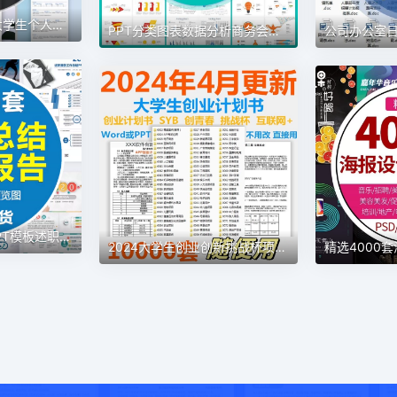
【高质量】999套大学生个人简历模板求职应聘毕业生大学生word格式可编辑
PPT分类图表数据分析商务会议架构流程图标商业统计素材模板
3500套工作总结PPT模板述职报告PPT模板，适用于各种行业，设计精美，多种风格款式可选，可编辑修改，使用方便
2024大学生创业创新挑战杯项目计划书 商业计划书PPT，word版