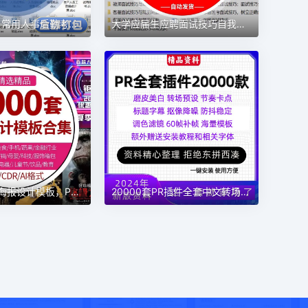
公司办公室日常用人事后勤考核制度行政管理word文档表格模板范文，精选273套
大学应届生应聘面试技巧自我介绍招聘找工作常见问题银行教师会计
精选4000套海报设计模板，PS海报模板素材图库
20000套PR插件全套中文转场磨皮调色字幕预设素材模板素材大全