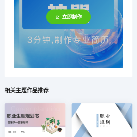
立即制作
相关主题作品推荐