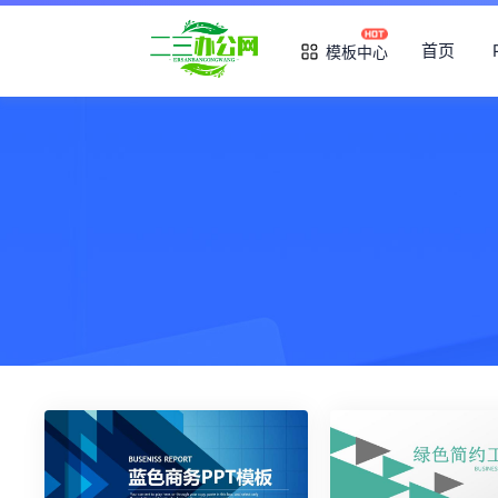
首页
模板中心