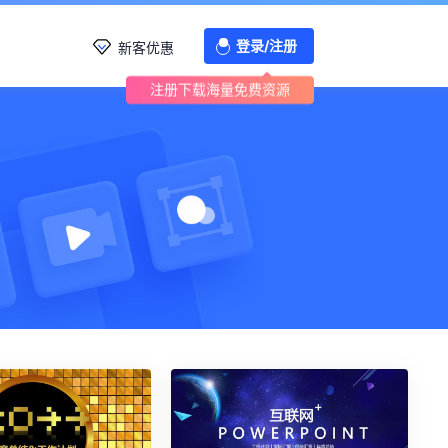
登录/注册
新客优惠
注册下载海量免费资源