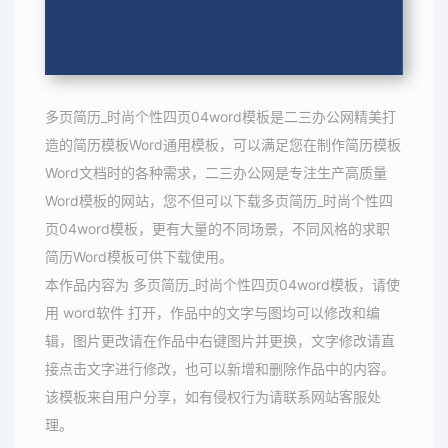
多页简历_时尚个性四页04word模板是二三办公网精美打
造的简历模板Word通用模板，可以满足您在制作简历模板
Word文档时的各种需求，二三办公网是专注生产高质量
Word模板的网站，您不但可以下载多页简历_时尚个性四
页04word模板，更有大量的不同场景，不同风格的求职
简历Word模板可供下载使用。
本作品内容为 多页简历_时尚个性四页04word模板，请使
用 word软件 打开，作品中的文字与图均可以修改和编
辑，图片更改请在作品中右键图片并更换，文字修改请直
接点击文字进行修改，也可以新增和删除作品中的内容。
该模板来自用户分享，如有侵权行为请联系网站客服处
理。