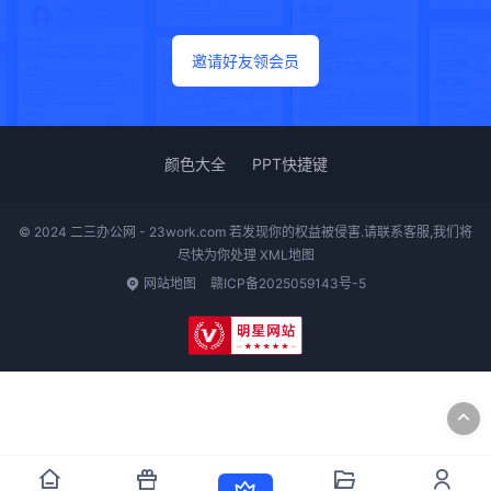
邀请好友领会员
颜色大全
PPT快捷键
© 2024 二三办公网 - 23work.com 若发现你的权益被侵害.请联系客服,我们将
尽快为你处理
XML地图
网站地图
赣ICP备2025059143号-5