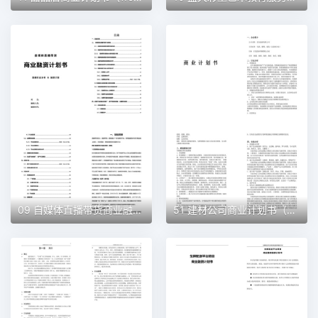
09 自媒体直播带货商业融资计划书（word+ppt配套）创业计划书word模板
51 建材公司商业计划书（word+ppt配套）创业计划书word模板