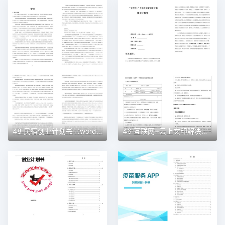
48 民宿创业计划书（word＋ppt配套）创业计划书word模板
46 互联网+云上文印解决方案创业计划书（word＋ppt配套）创业计划书word模板