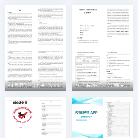
48 民宿创业计划书（word＋ppt配套）创业计划书word模板
46 互联网+云上文印解决方案创业计划书（word＋ppt配套）创业计划书word模板