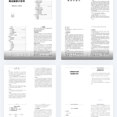
09 自媒体直播带货商业融资计划书（word+ppt配套）创业计划书word模板
51 建材公司商业计划书（word+ppt配套）创业计划书word模板