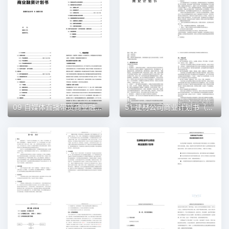
09 自媒体直播带货商业融资计划书（word+ppt配套）创业计划书word模板
51 建材公司商业计划书（word+ppt配套）创业计划书word模板