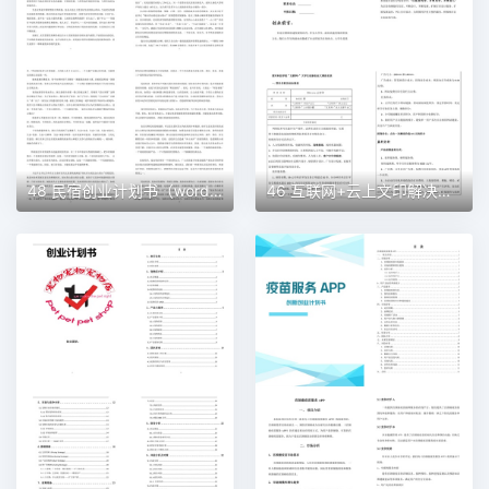
48 民宿创业计划书（word＋ppt配套）创业计划书word模板
46 互联网+云上文印解决方案创业计划书（word＋ppt配套）创业计划书word模板