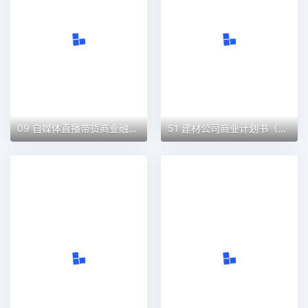
09 自媒体直播带货商业融资计划书（word+ppt配套）创业计划书word模板
51 建材公司商业计划书（word+ppt配套）创业计划书word模板