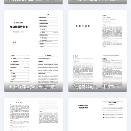
09 自媒体直播带货商业融资计划书（word+ppt配套）创业计划书word模板
51 建材公司商业计划书（word+ppt配套）创业计划书word模板