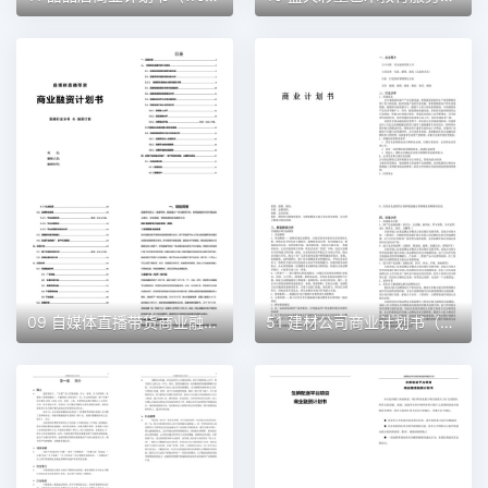
09 自媒体直播带货商业融资计划书（word+ppt配套）创业计划书word模板
51 建材公司商业计划书（word+ppt配套）创业计划书word模板