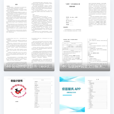
48 民宿创业计划书（word＋ppt配套）创业计划书word模板
46 互联网+云上文印解决方案创业计划书（word＋ppt配套）创业计划书word模板