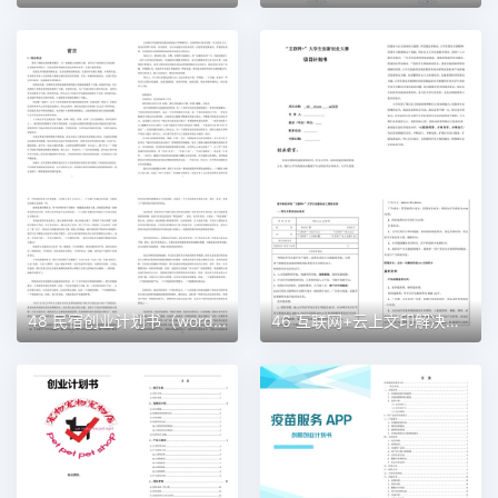
48 民宿创业计划书（word＋ppt配套）创业计划书word模板
46 互联网+云上文印解决方案创业计划书（word＋ppt配套）创业计划书word模板