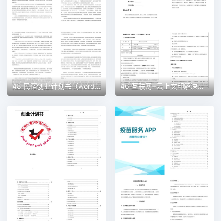
48 民宿创业计划书（word＋ppt配套）创业计划书word模板
46 互联网+云上文印解决方案创业计划书（word＋ppt配套）创业计划书word模板