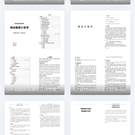
09 自媒体直播带货商业融资计划书（word+ppt配套）创业计划书word模板
51 建材公司商业计划书（word+ppt配套）创业计划书word模板