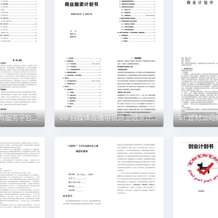
10 蓝天彩墨艺术教育服务平台商业计划书（word+ppt配套）创业计划书word模板
09 自媒体直播带货商业融资计划书（word+ppt配套）创业计划书word模板