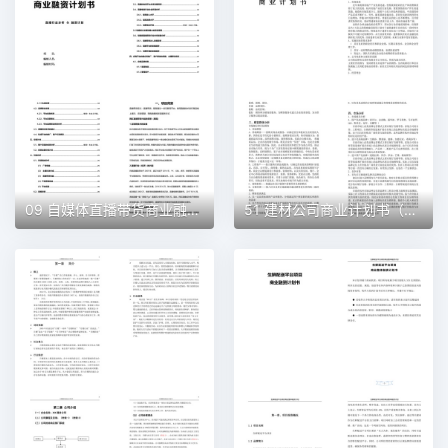
09 自媒体直播带货商业融资计划书（word+ppt配套）创业计划书word模板
51 建材公司商业计划书（word+ppt配套）创业计划书word模板