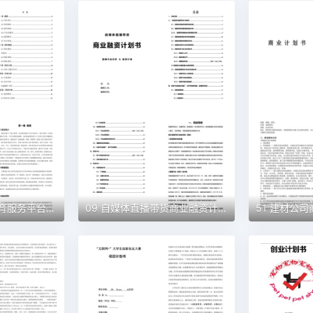
10 蓝天彩墨艺术教育服务平台商业计划书（word+ppt配套）创业计划书word模板
09 自媒体直播带货商业融资计划书（word+ppt配套）创业计划书word模板