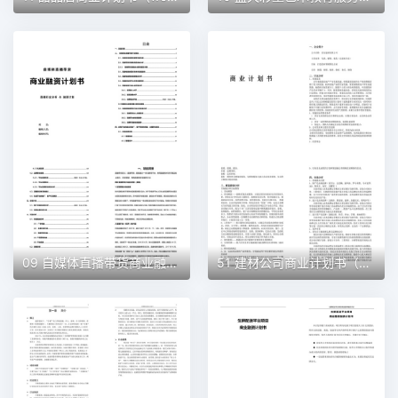
09 自媒体直播带货商业融资计划书（word+ppt配套）创业计划书word模板
51 建材公司商业计划书（word+ppt配套）创业计划书word模板