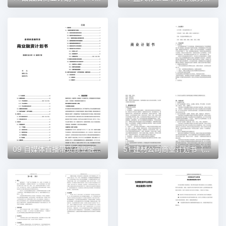
09 自媒体直播带货商业融资计划书（word+ppt配套）创业计划书word模板
51 建材公司商业计划书（word+ppt配套）创业计划书word模板