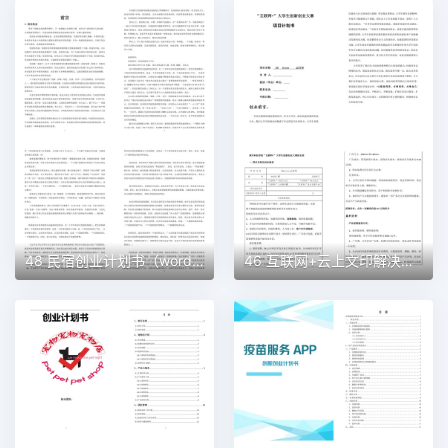
48 民宿创业计划书（word＋ppt配套）创业计划书word模板
46 互联网+云上文印解决方案创业计划书（word＋ppt配套）创业计划书word模板