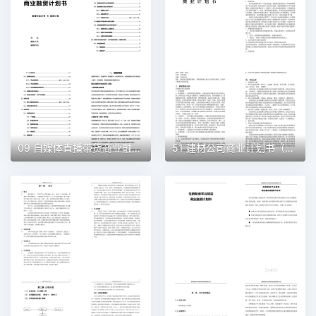
09 自媒体直播带货商业融资计划书（word+ppt配套）创业计划书word模板
51 建材公司商业计划书（word+ppt配套）创业计划书word模板