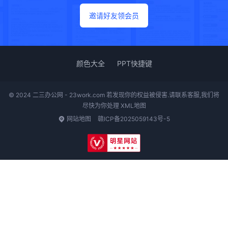
邀请好友领会员
颜色大全
PPT快捷键
© 2024 二三办公网 - 23work.com 若发现你的权益被侵害.请联系客服,我们将
尽快为你处理
XML地图
网站地图
赣ICP备2025059143号-5